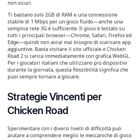
non sicuri.
Ti bastano solo 2GB di RAM e una connessione
stabile di 1 Mbps per un gioco fluido—anche una
semplice rete 3G è sufficiente. Il gioco è testato su
tutti i principali browser—Chrome, Safari, Firefox ed
Edge—quindi non avrai mai bisogno di scaricare app
aggiuntive. Basta visitare il sito ufficiale e Chicken
Road 2 si carica immediatamente con grafica WebGL.
Per i giocatori italiani che utilizzano più dispositivi
durante la giornata, questa flessibilità significa che
puoi sempre tornare a giocare.
Strategie Vincenti per
Chicken Road
Sperimentare con i diversi livelli di difficoltà può
aiutare a comprendere meglio le meccaniche di gioco