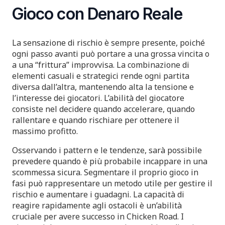
Gioco con Denaro Reale
La sensazione di rischio è sempre presente, poiché
ogni passo avanti può portare a una grossa vincita o
a una “frittura” improvvisa. La combinazione di
elementi casuali e strategici rende ogni partita
diversa dall’altra, mantenendo alta la tensione e
l’interesse dei giocatori. L’abilità del giocatore
consiste nel decidere quando accelerare, quando
rallentare e quando rischiare per ottenere il
massimo profitto.
Osservando i pattern e le tendenze, sarà possibile
prevedere quando è più probabile incappare in una
scommessa sicura. Segmentare il proprio gioco in
fasi può rappresentare un metodo utile per gestire il
rischio e aumentare i guadagni. La capacità di
reagire rapidamente agli ostacoli è un’abilità
cruciale per avere successo in Chicken Road. I