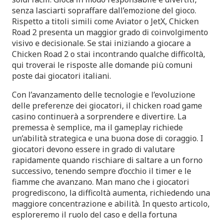
senza lasciarti sopraffare dall’emozione del gioco.
Rispetto a titoli simili come Aviator o JetX, Chicken
Road 2 presenta un maggior grado di coinvolgimento
visivo e decisionale. Se stai iniziando a giocare a
Chicken Road 2 o stai incontrando qualche difficoltà,
qui troverai le risposte alle domande più comuni
poste dai giocatori italiani.
Con l’avanzamento delle tecnologie e l’evoluzione
delle preferenze dei giocatori, il chicken road game
casino continuerà a sorprendere e divertire. La
premessa è semplice, ma il gameplay richiede
un’abilità strategica e una buona dose di coraggio. I
giocatori devono essere in grado di valutare
rapidamente quando rischiare di saltare a un forno
successivo, tenendo sempre d’occhio il timer e le
fiamme che avanzano. Man mano che i giocatori
progrediscono, la difficoltà aumenta, richiedendo una
maggiore concentrazione e abilità. In questo articolo,
esploreremo il ruolo del caso e della fortuna